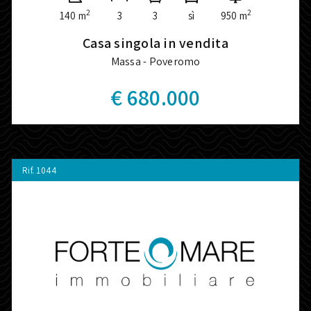
2
2
140 m
3
3
sì
950 m
Casa singola in vendita
Massa - Poveromo
€ 680.000
Rif.
1044