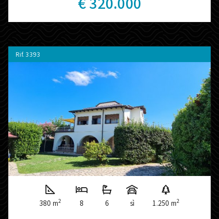
€ 320.000
Rif.
3393
2
2
380 m
8
6
sì
1.250 m