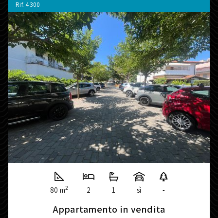
Rif.
4300
2
80 m
2
1
sì
-
Appartamento in vendita