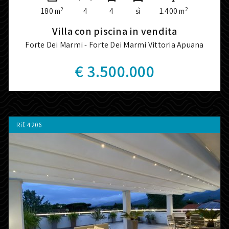
2
2
180 m
4
4
sì
1.400 m
Villa con piscina in vendita
Forte Dei Marmi - Forte Dei Marmi Vittoria Apuana
€ 3.500.000
Rif.
4206