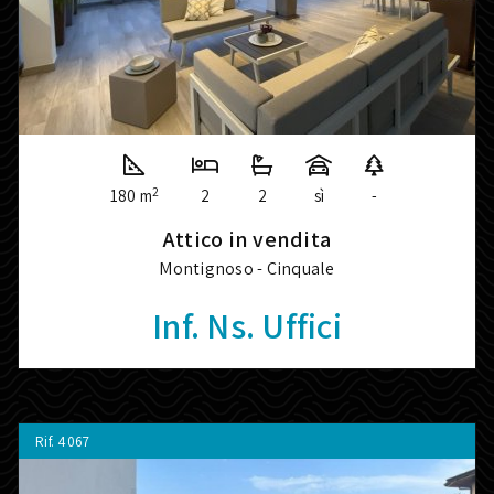
2
180 m
2
2
sì
-
Attico in vendita
Montignoso - Cinquale
Inf. Ns. Uffici
Rif.
4067