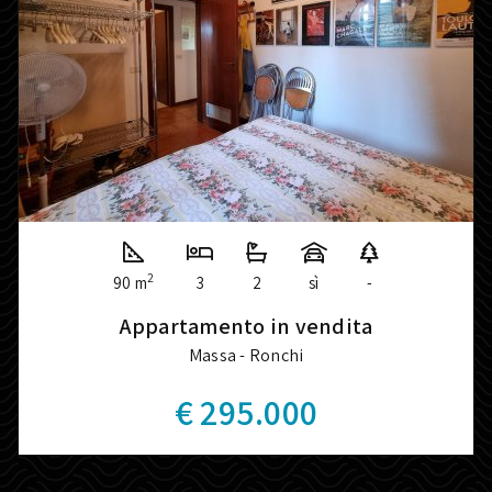
2
90 m
3
2
sì
-
Appartamento in vendita
Massa - Ronchi
€ 295.000