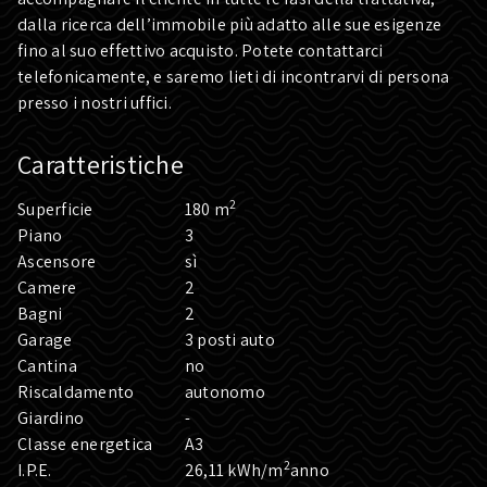
dalla ricerca dell’immobile più adatto alle sue esigenze
fino al suo effettivo acquisto. Potete contattarci
telefonicamente, e saremo lieti di incontrarvi di persona
presso i nostri uffici.
Caratteristiche
2
Superficie
180 m
Piano
3
Ascensore
sì
Camere
2
Bagni
2
Garage
3 posti auto
Cantina
no
Riscaldamento
autonomo
Giardino
-
Classe energetica
A3
2
I.P.E.
26,11 kWh/m
anno