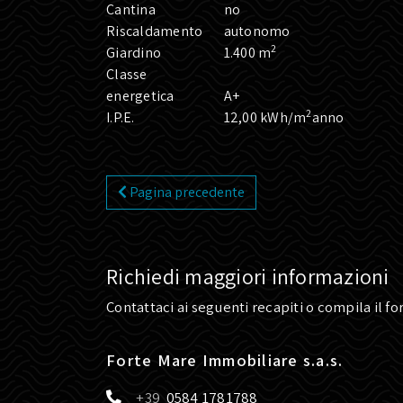
Cantina
no
Riscaldamento
autonomo
2
Giardino
1.400 m
Classe
energetica
A+
2
I.P.E.
12,00 kWh/m
anno
Pagina precedente
Richiedi maggiori informazioni
Contattaci ai seguenti recapiti o compila il f
Forte Mare Immobiliare s.a.s.
0584 1781788