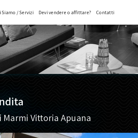
i Siamo / Servizi
Devi vendere o affittare?
Contatti
endita
ei Marmi Vittoria Apuana