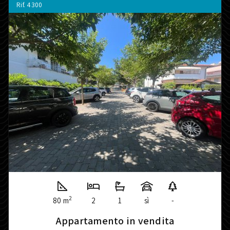
Rif.
4300
2
80 m
2
1
sì
-
Appartamento in vendita