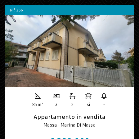
Rif.
356
2
85 m
3
2
sì
-
Appartamento in vendita
Massa - Marina Di Massa