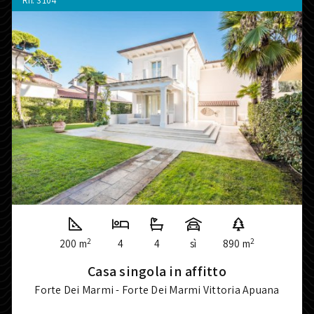
Rif.
3104
2
2
200 m
4
4
sì
890 m
Casa singola in affitto
Forte Dei Marmi - Forte Dei Marmi Vittoria Apuana