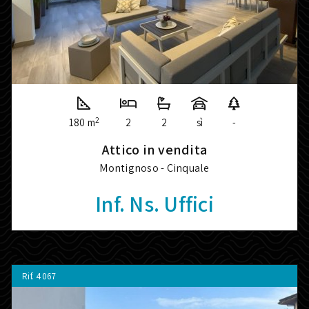
2
180 m
2
2
sì
-
Attico in vendita
Montignoso - Cinquale
Inf. Ns. Uffici
Rif.
4067