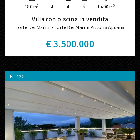
2
2
180 m
4
4
sì
1.400 m
Villa con piscina in vendita
Forte Dei Marmi - Forte Dei Marmi Vittoria Apuana
€ 3.500.000
Rif.
4206