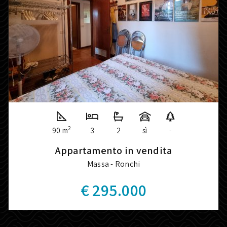
2
90 m
3
2
sì
-
Appartamento in vendita
Massa - Ronchi
€ 295.000