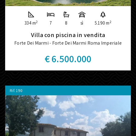
2
2
334 m
7
8
sì
5.190 m
Villa con piscina in vendita
Forte Dei Marmi - Forte Dei Marmi Roma Imperiale
€ 6.500.000
Rif.
190