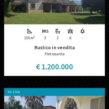
2
150 m
3
2
sì
-
Rustico in vendita
Pietrasanta
€ 1.200.000
Rif.
4306