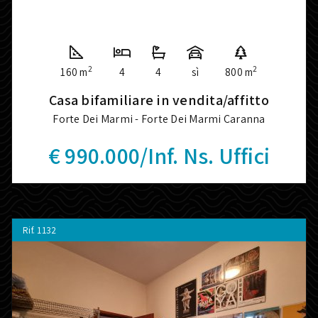
2
2
160 m
4
4
sì
800 m
Casa bifamiliare in vendita/affitto
Forte Dei Marmi - Forte Dei Marmi Caranna
€ 990.000/Inf. Ns. Uffici
Rif.
1132