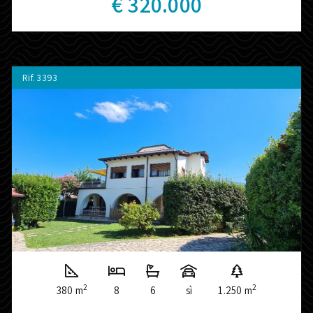
€ 320.000
Rif.
3393
2
2
380 m
8
6
sì
1.250 m