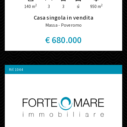
2
2
140 m
3
3
sì
950 m
Casa singola in vendita
Massa - Poveromo
€ 680.000
Rif.
1044