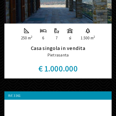
2
2
250 m
6
7
sì
1.500 m
Casa singola in vendita
Pietrasanta
€ 1.000.000
Rif.
3361