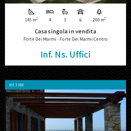
2
2
145 m
4
3
sì
200 m
Casa singola in vendita
Forte Dei Marmi - Forte Dei Marmi Centro
Inf. Ns. Uffici
Rif.
3380